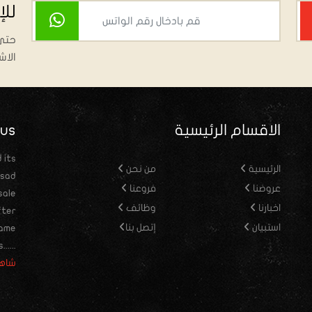
لل
حتى 
الاش
الاقسام الرئيسية
 us
 its
الرئيسية
من نحن
ssad
عروضنا
فروعنا
sale
اخبارنا
وظائف
fter
استبيان
إتصل بنا
came
....
شاهد