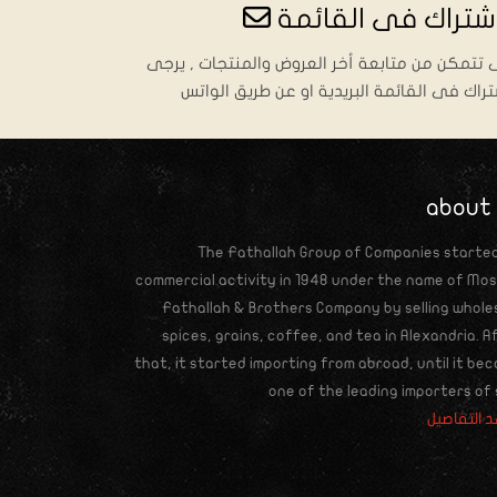
إشتراك فى القائمة
تتمكن من متابعة أخر العروض والمنتجات , يرجى
تراك فى القائمة البريدية او عن طريق الواتس
about
The Fathallah Group of Companies started
commercial activity in 1948 under the name of Mo
Fathallah & Brothers Company by selling whole
spices, grains, coffee, and tea in Alexandria. A
that, it started importing from abroad, until it be
one of the leading importers of s..
 التفاصيل