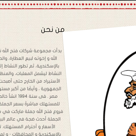
من نحن
الله و إخوته لبيع العطارة، و
بالإسكندرية، ثم تطور النشاط 
النشاط ليشمل المعلبات، والمنظف
الأستيراد من الخارج حتى أصب
الجمهورية ، وأيضًا من أكبر مست
مصر . فى سنة
للمستهلك مباشرةً بسعر الجملة 
فروع فتح الله جملة ماركت في س
الجملة أحدث ضجة في عالم البي
بالإسكندرية و المحافظات · و لم