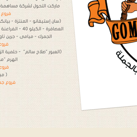
ماركت التحول لشركة مساهمة م
فروع ج
(سان إستيفانو - المنتزة - بيانك
العصافرة - الكيل
الجمرك - ميامى - جرين تاورز
فروع
(العبور "صلاح سالم" - حلمية ا
الهرم "مشعل" - 6 اك
فروع
( مي
فروع جم