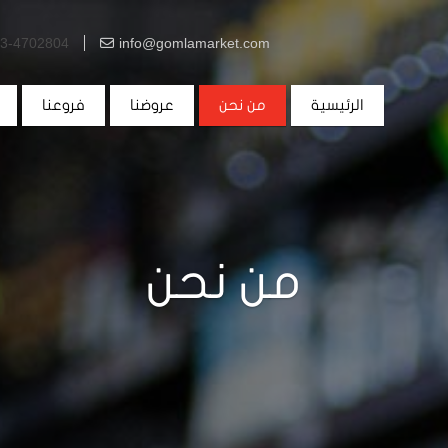
03-4702804
info@gomlamarket.com
الرئيسية
من نحن
عروضنا
فروعنا
من نحن