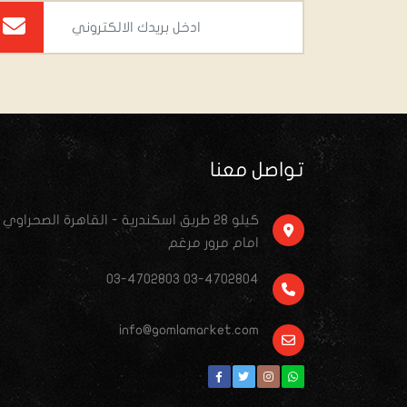
تواصل معنا
كيلو ٢٨ طريق اسكندرية - القاهرة الصحراوي
امام مرور مرغم
03-4702803 03-4702804
info@gomlamarket.com