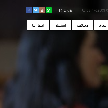
English
03-4702803 
اخبارنا
وظائف
استبيان
إتصل بنا