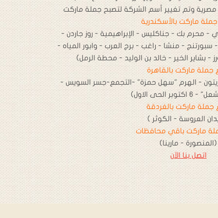
صرية وتم تغيير أسم الشركة لتصبح جملة ماركت
ملة ماركت بالأسكندرية
ي - محرم بك - جناكليس - الإبراهيمية - روز جاردن -
و 40 - الفراعنة - سبورتنج - منشا - راغب - برج العرب - وابور المياه -
 - بشاير الخير - خالد بن الوليد - محطة الرمل)
 جملة ماركت بالقاهرة
لزيتون - الهرم "سهل حمزة" -التجمع-جسر السويس -
توبر الحى الاول)
 جملة ماركت بالغردقة
دان العروسة - الكوثر )
لة ماركت باقي محافظات
(المنصورة - مارينا)
اتصل بنا الآن