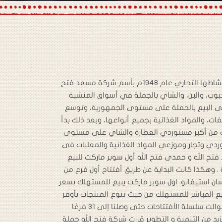
بدأت مجموعة شركات فتح الله نشاطها التجاري عام 1948م بأسم شركة مسعد فتح
الحبوب، والبن، والشاي بالجملة في أسواق المنشية
إلى البيع بالجملة على مستوى الجمهورية، وتوسع
ات، والمواد الغذائية بجميع أنواعها، وبعد ذلك بدأ
حت من أكبر مستوردي العطارة والشاي على مستوى
وردي وتجار وموزعي المواد الغذائية والمعلبات فى
 1994 انشأ خالد فتح الله و حمدى فتح الله أول سوبر ماركت للبيع
. وهكذا كانت البداية عن طريق أفتتاح أول فرع من
ان استيفانو. اول سوبر ماركت يبيع للمستهلك بسعر
ع المباشر للمستهلك من حيث تنوع المنتجات بأوفر
الأسعار و أحترام المستهلك. توالت سلسلة الأفتتاحات حتى وصلنا إلى 31 فرعًا
زيد من التنمية و التطوير قررت شركة فتح الله جملة