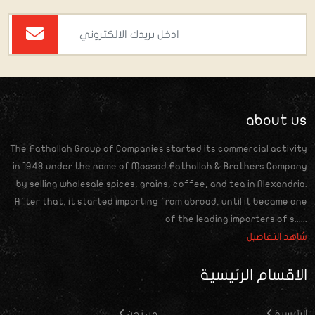
about us
The Fathallah Group of Companies started its commercial activity
in 1948 under the name of Mossad Fathallah & Brothers Company
by selling wholesale spices, grains, coffee, and tea in Alexandria.
After that, it started importing from abroad, until it became one
of the leading importers of s......
شاهد التفاصيل
الاقسام الرئيسية
الرئيسية
من نحن