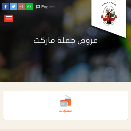
English
عروض جملة ماركت
معلبات