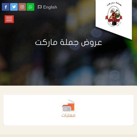
English
عروض جملة ماركت
معلبات